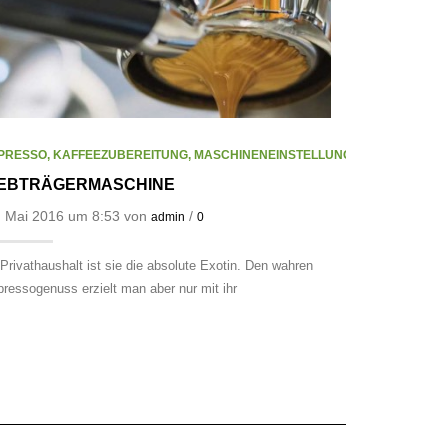
Wird im Englis
genaue Ursprun
PRESSO
,
KAFFEEZUBEREITUNG
,
MASCHINENEINSTELLUNG
IEBTRÄGERMASCHINE
. Mai 2016 um 8:53 von
/
admin
0
Privathaushalt ist sie die absolute Exotin. Den wahren
ressogenuss erzielt man aber nur mit ihr