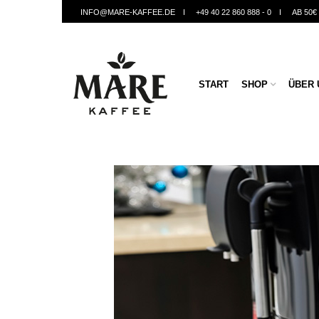
INFO@MARE-KAFFEE.DE
+49 40 22 860 888 - 0
AB 50
START
SHOP
ÜBER 