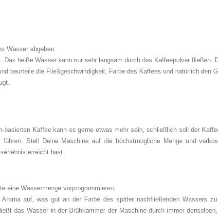
 ins Wasser abgeben.
ht. Das heiße Wasser kann nur sehr langsam durch das Kaffeepulver fließen. D
 und beurteile die Fließgeschwindigkeit, Farbe des Kaffees und natürlich de
ugt.
ch-basierten Kaffee kann es gerne etwas mehr sein, schließlich soll der Ka
 führen. Stell Deine Maschine auf die höchstmögliche Menge und verkost
rlebnis erreicht hast.
nte eine Wassermenge vorprogrammieren.
roma auf, was gut an der Farbe des später nachfließenden Wassers zu e
eßt das Wasser in der Brühkammer der Maschine durch immer denselben, v