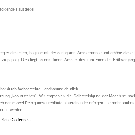
 folgende Faustregel:
n Regler einstellen, beginne mit der geringsten Wassermenge und erhöhe die
u pappig. Dies liegt an dem faden Wasser, das zum Ende des Brühvorgangs d
ität durch fachgerechte Handhabung deutlich.
zung „kaputtstehen“. Wir empfehlen die Selbstreinigung der Maschine n
 gerne zwei Reinigungsdurchläufe hintereinander erfolgen – je mehr saubere
nutzt werden.
e Seite
Coffeeness
.