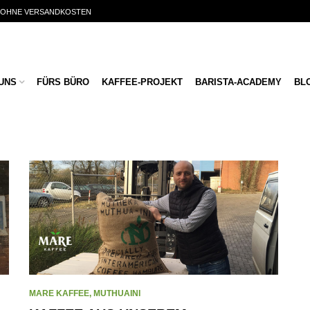
€ OHNE VERSANDKOSTEN
UNS
FÜRS BÜRO
KAFFEE-PROJEKT
BARISTA-ACADEMY
BL
MARE KAFFEE
,
MUTHUAINI