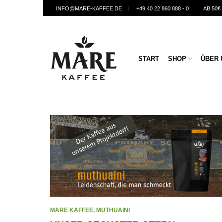
INFO@MARE-KAFFEE.DE
+49 40 22 860 888 - 0
AB 50
START
SHOP
ÜBER 
MARE KAFFEE
,
MUTHUAINI