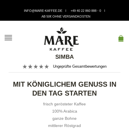
INFO@MARE-KAFFEE.DE
+49 40 22 860 888 - 0
AB 50€ OHNE VERSANDKOSTEN
SIMBA
Ungeprüfte Gesamtbewertungen
MIT KÖNIGLICHEM GENUSS IN
DEN TAG STARTEN
frisch gerösteter Kaffee
100% Arabica
ganze Bohne
mittlerer Röstgrad